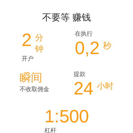
不要等 赚钱
2
在执行
分
0,2
秒
钟
开户
提款
瞬间
24
小时
不收取佣金
1:500
杠杆