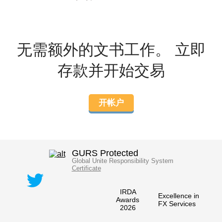
无需额外的文书工作。 立即
存款并开始交易
开帐户
GURS Protected
Global Unite Responsibility System
Certificate
IRDA
Excellence in
Awards
FX Services
2026